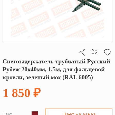
Снегозадержатель трубчатый Русский
Кликните, чтобы скопировать прямую ссылку
Рубеж 20х40мм, 1,5м, для фальцевой
кровли, зеленый мох (RAL 6005)
1 850 ₽
Цвет на заказ
Цвет: