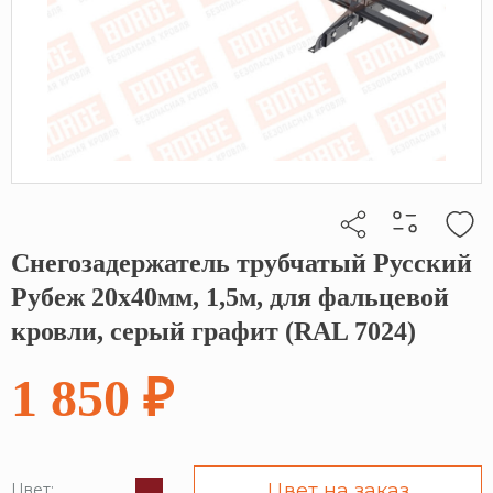
Снегозадержатель трубчатый Русский
Кликните, чтобы скопировать прямую ссылку
Рубеж 20х40мм, 1,5м, для фальцевой
кровли, серый графит (RAL 7024)
1 850 ₽
Цвет на заказ
Цвет: