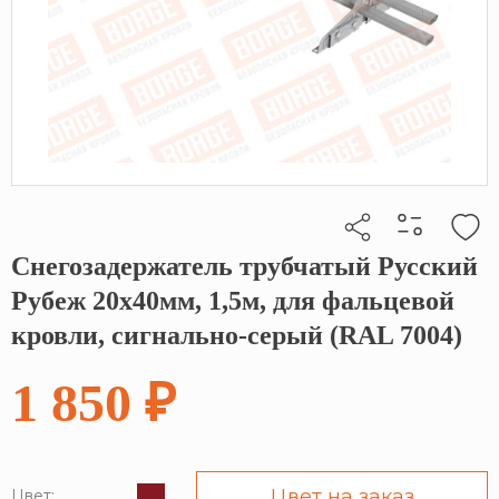
Снегозадержатель трубчатый Русский
Кликните, чтобы скопировать прямую ссылку
Рубеж 20х40мм, 1,5м, для фальцевой
кровли, сигнально-серый (RAL 7004)
1 850 ₽
Цвет на заказ
Цвет: