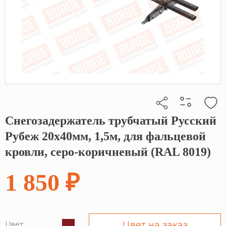
Снегозадержатель трубчатый Русский
Кликните, чтобы скопировать прямую ссылку
Рубеж 20х40мм, 1,5м, для фальцевой
кровли, серо-коричневый (RAL 8019)
1 850 ₽
Цвет на заказ
Цвет: