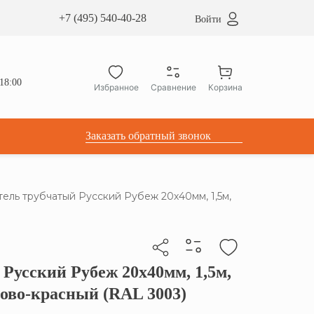
сардные окна ATICCO
+7 (495) 540-40-28
Войти
укция для установки
ы для мансардных окон
дачные лестницы ATICCO
18:00
Избранное
Сравнение
Корзина
лектующие
Заказать обратный звонок
ель трубчатый Русский Рубеж 20х40мм, 1,5м,
Русский Рубеж 20х40мм, 1,5м,
бы скопировать прямую ссылку
ново-красный (RAL 3003)