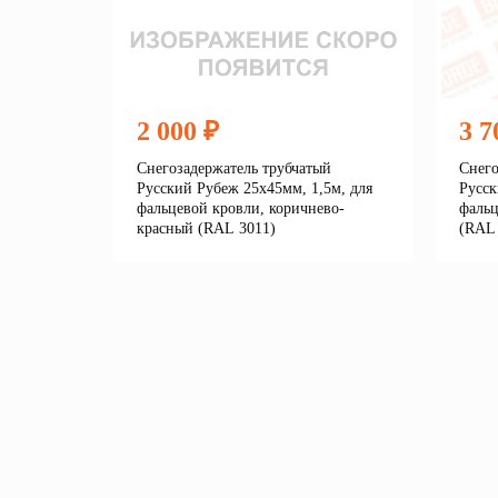
2 000 ₽
3 7
Снегозадержатель трубчатый
Снего
Русский Рубеж 25х45мм, 1,5м, для
Русск
фальцевой кровли, коричнево-
фальц
красный (RAL 3011)
(RAL 
Подробнее
В корзину
В 