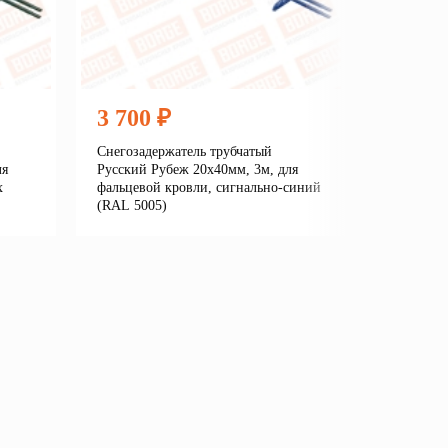
3 700 ₽
3 700
Снегозадержатель трубчатый
Снегозаде
ля
Русский Рубеж 20х40мм, 3м, для
Русский Р
х
фальцевой кровли, сигнально-синий
фальцевой
(RAL 5005)
(RAL 700
е
Подробнее
В корзину
В кор