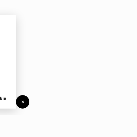
kie
×