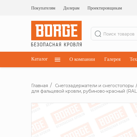
Ограждения кровельные
Ограждения парапетные
Покупателям
Дилерам
Проектировщикам
Ограждения плоских кровель
Каталог
О компании
Галерея
Тех
Главная
Снегозадержатели и снегостопоры
для фальцевой кровли, рубиново-красный (RAL