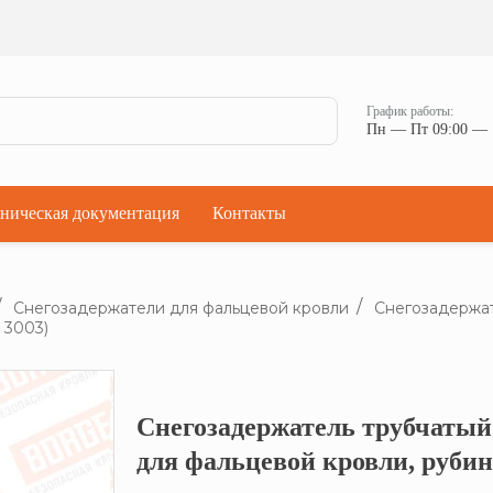
Ман
Мостики переходные
Окна
Мостики переходные с ограждением
Прод
Ступени кровельные
Штор
Проходки кровельные
График работы:
Чер
Пн — Пт 09:00 — 
Проходки кровельные прямые
Комп
Проходки кровельные угловые
Проходки кровельные ультраугол
ническая документация
Контакты
Снегозадержатели для фальцевой кровли
Снегозадержат
 3003)
Снегозадержатель трубчатый 
Кликните, что
для фальцевой кровли, руби