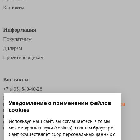
Контакты
Информация
Покупателям
Дилерам
Проектировщикам
Контакты
+7 (495) 540-40-28
Московская область,
Уведомление о применении файлов
г. Дзержинский
Дзержинское шоссе, д.1.
Схема проезда
cookies
г. Казань
, ул. Васильченко, 12/4
г. Смоленск,
Рославльское шоссе, 117
Используя наш сайт, вы соглашаетесь, что мы
г. Новосибирск
, ул. Фабричная 4, офис 311
можем хранить куки (cookies) в вашем браузере.
г. Каменск-Уральский
, ул. Рябова, д. 6б, помещ.3.
Сайт осуществляет сбор персональных данных с