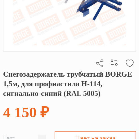
Снегозадержатель трубчатый BORGE
Кликните, чтобы скопировать прямую ссылку
1,5м, для профнастила Н-114,
сигнально-синий (RAL 5005)
4 150 ₽
Цвет на заказ
Цвет: