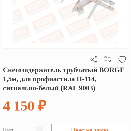
Снегозадержатель трубчатый BORGE
Кликните, чтобы скопировать прямую ссылку
1,5м, для профнастила Н-114,
сигнально-белый (RAL 9003)
4 150 ₽
Цвет на заказ
Цвет: