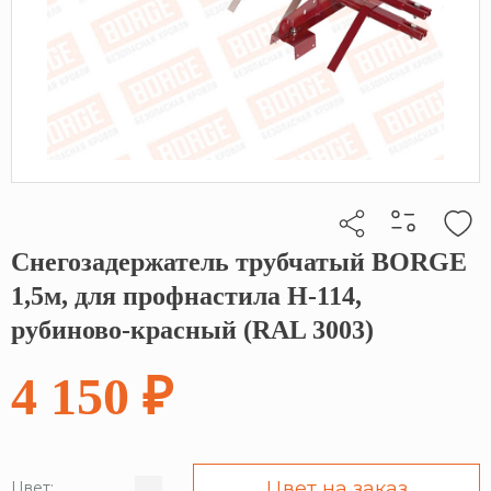
Снегозадержатель трубчатый BORGE
Кликните, чтобы скопировать прямую ссылку
1,5м, для профнастила Н-114,
рубиново-красный (RAL 3003)
4 150 ₽
Цвет на заказ
Цвет: