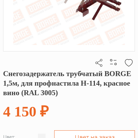
Снегозадержатель трубчатый BORGE
Кликните, чтобы скопировать прямую ссылку
1,5м, для профнастила Н-114, красное
вино (RAL 3005)
4 150 ₽
Цвет на заказ
Цвет: