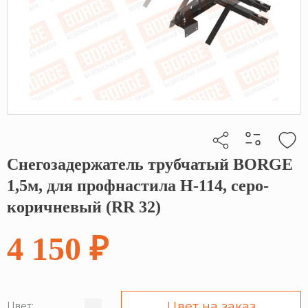
Снегозадержатель трубчатый BORGE
Кликните, чтобы скопировать прямую ссылку
1,5м, для профнастила Н-114, серо-
коричневый (RR 32)
4 150 ₽
Цвет на заказ
Цвет: