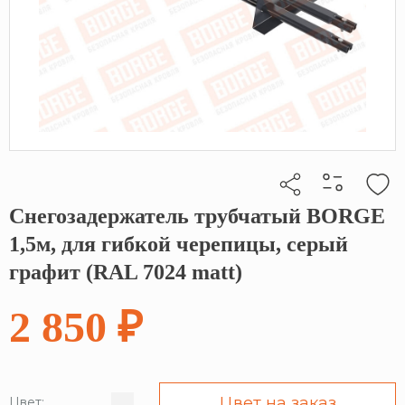
Снегозадержатель трубчатый BORGE
Кликните, чтобы скопировать прямую ссылку
1,5м, для гибкой черепицы, серый
графит (RAL 7024 matt)
2 850 ₽
Цвет на заказ
Цвет: