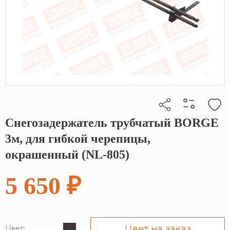
Снегозадержатель трубчатый BORGE
Кликните, чтобы скопировать прямую ссылку
3м, для гибкой черепицы,
окрашенный (NL-805)
5 650 ₽
Цвет на заказ
Цвет: