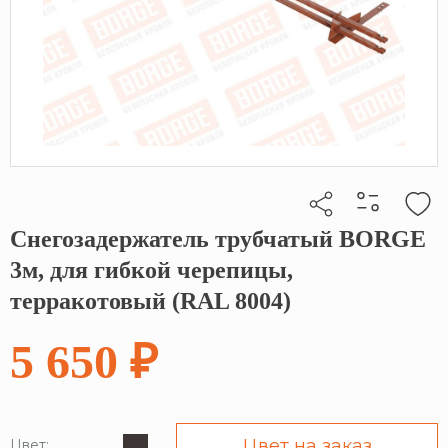
Снегозадержатель трубчатый BORGE
Кликните, чтобы скопировать прямую ссылку
3м, для гибкой черепицы,
терракотовый (RAL 8004)
5 650 ₽
Цвет на заказ
Цвет: