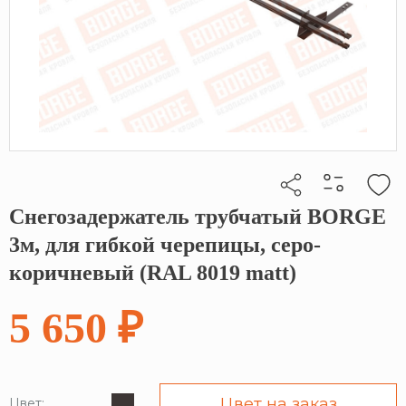
Снегозадержатель трубчатый BORGE
Кликните, чтобы скопировать прямую ссылку
3м, для гибкой черепицы, серо-
коричневый (RAL 8019 matt)
5 650 ₽
Цвет на заказ
Цвет: