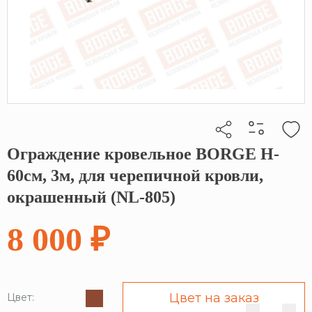
Ограждение кровельное BORGE H-
Кликните, чтобы скопировать прямую ссылку
60см, 3м, для черепичной кровли,
окрашенный (NL-805)
8 000 ₽
Цвет на заказ
Цвет: