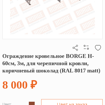
Ограждение кровельное BORGE H-
Кликните, чтобы скопировать прямую ссылку
60см, 3м, для черепичной кровли,
коричневый шоколад (RAL 8017 matt)
8 000 ₽
Цвет на заказ
Цвет: