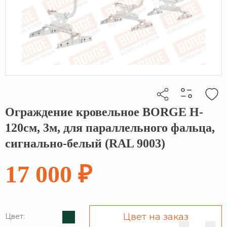
Ограждение кровельное BORGE H-
Кликните, чтобы скопировать прямую ссылку
120см, 3м, для параллельного фальца,
сигнально-белый (RAL 9003)
17 000 ₽
Цвет на заказ
Цвет: