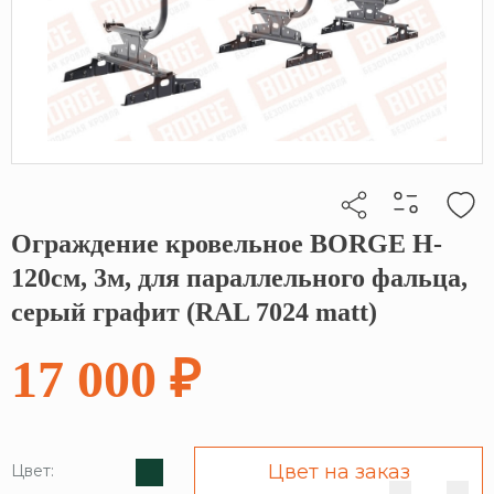
Ограждение кровельное BORGE H-
Кликните, чтобы скопировать прямую ссылку
120см, 3м, для параллельного фальца,
серый графит (RAL 7024 matt)
17 000 ₽
Цвет на заказ
Цвет: