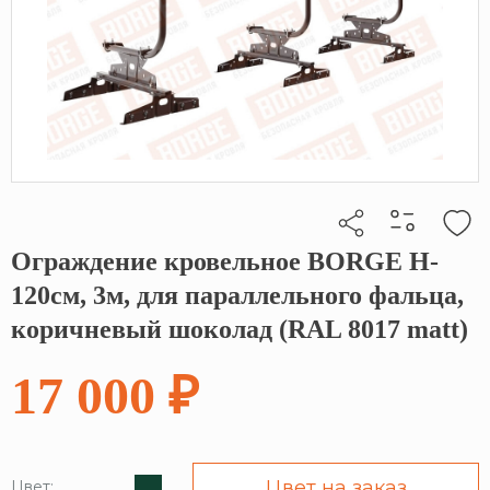
Ограждение кровельное BORGE H-
Кликните, чтобы скопировать прямую ссылку
120см, 3м, для параллельного фальца,
коричневый шоколад (RAL 8017 matt)
17 000 ₽
Цвет на заказ
Цвет: