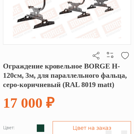
Ограждение кровельное BORGE H-
Кликните, чтобы скопировать прямую ссылку
120см, 3м, для параллельного фальца,
серо-коричневый (RAL 8019 matt)
17 000 ₽
Цвет на заказ
Цвет: