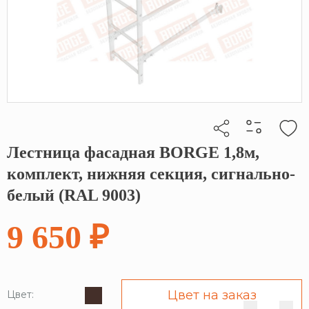
Лестница фасадная BORGE 1,8м,
Кликните, чтобы скопировать прямую ссылку
комплект, нижняя секция, сигнально-
белый (RAL 9003)
9 650 ₽
Цвет на заказ
Цвет: