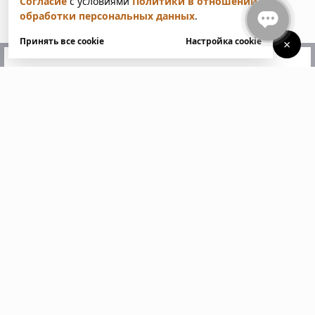
Согласие
с условиями
Политики в отношении
обработки персональных данных
.
Принять все cookie
Настройка cookie
×
У вас есть вопросы?
Напишите нам. Мы ответим
в ближайшее время
Пожалуйста, заполните все поля, отмеченные
звездочкой *