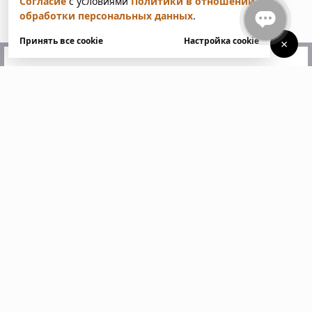
Согласие
с условиями
Политики в отношении
обработки персональных данных
.
Принять все cookie
Настройка cookie
×
У вас есть вопросы?
Напишите нам. Мы ответим
в ближайшее время
Пожалуйста, заполните все поля, отмеченные
звездочкой *