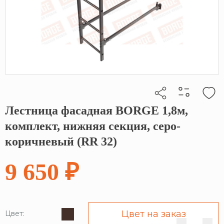
Лестница фасадная BORGE 1,8м,
Кликните, чтобы скопировать прямую ссылку
комплект, нижняя секция, серо-
коричневый (RR 32)
9 650 ₽
Цвет на заказ
Цвет: