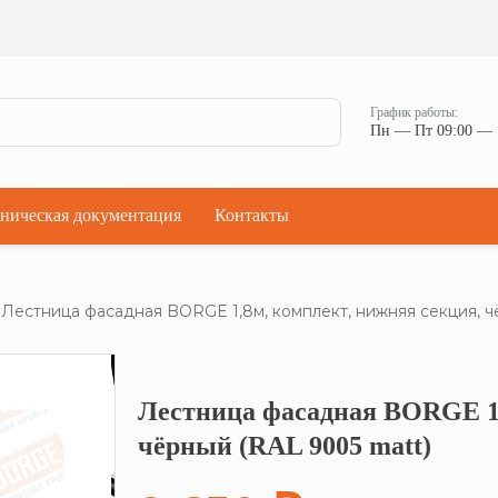
Ман
Мостики переходные
Окна
Мостики переходные с ограждением
Прод
Ступени кровельные
Штор
Проходки кровельные
График работы:
Чер
Пн — Пт 09:00 — 
Проходки кровельные прямые
Комп
Проходки кровельные угловые
Проходки кровельные ультраугол
ническая документация
Контакты
Лестница фасадная BORGE 1,8м, комплект, нижняя секция, ч
Лестница фасадная BORGE 1,
Кликните, что
чёрный (RAL 9005 matt)