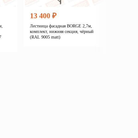
13 400 ₽
13 40
м,
Лестница фасадная BORGE 2,7м,
Лестница
комплект, нижняя секция, чёрный
комплект,
7
(RAL 9005 matt)
окрашенн
Подробнее
В корзину
В кор
е