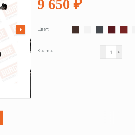
9 650 ₽
Цвет:
Кол-во: