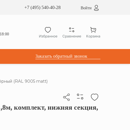
сардные окна ATICCO
+7 (495) 540-40-28
Войти
укция для установки
ы для мансардных окон
дачные лестницы ATICCO
18:00
Избранное
Сравнение
Корзина
лектующие
Заказать обратный звонок
ёрный (RAL 9005 matt)
8м, комплект, нижняя секция,
бы скопировать прямую ссылку