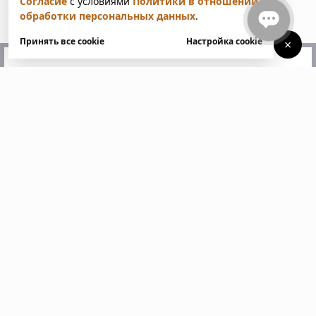
Согласие
с условиями
Политики в отношении
обработки персональных данных
.
Принять все cookie
Настройка cookie
×
У вас есть вопросы?
Напишите нам. Мы ответим
в ближайшее время
Пожалуйста, заполните все поля, отмеченные
звездочкой *