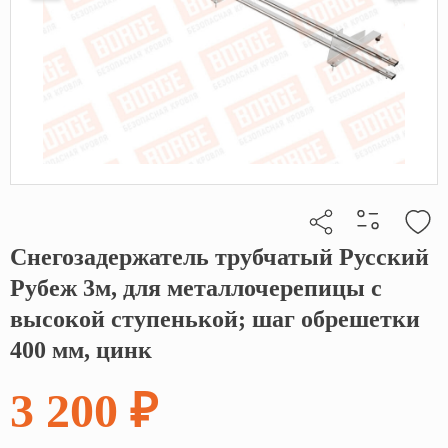
Снегозадержатель трубчатый Русский
Кликните, чтобы скопировать прямую ссылку
Рубеж 3м, для металлочерепицы с
высокой ступенькой; шаг обрешетки
400 мм, цинк
3 200 ₽