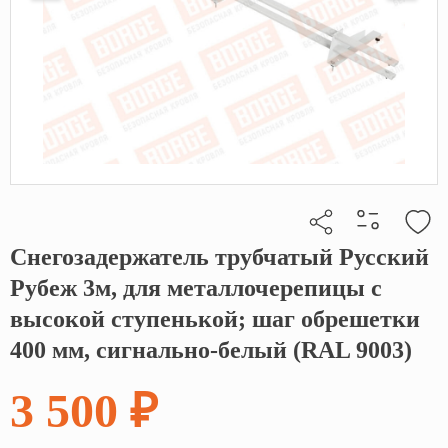
Снегозадержатель трубчатый Русский
Кликните, чтобы скопировать прямую ссылку
Рубеж 3м, для металлочерепицы с
высокой ступенькой; шаг обрешетки
400 мм, сигнально-белый (RAL 9003)
3 500 ₽