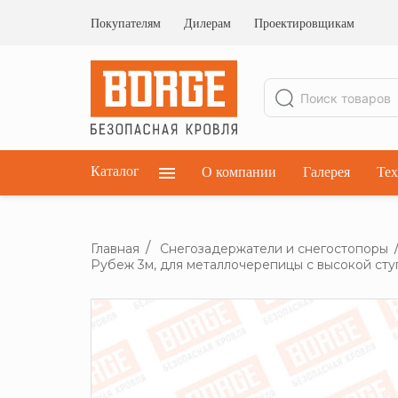
Ограждения кровельные
Ограждения парапетные
Покупателям
Дилерам
Проектировщикам
Ограждения плоских кровель
Каталог
О компании
Галерея
Тех
Главная
Снегозадержатели и снегостопоры
Рубеж 3м, для металлочерепицы с высокой сту