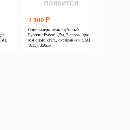
2 100 ₽
5 550
Снегозадержатель трубчатый
Снегозад
для
Русский Рубеж 1,5м, 2 опоры, для
3м, для м
(RAL
МЧ с выс. ступ., окрашенный (RAL
ступенько
1015), 350мм
сигнальн
е
Подробнее
В корзину
В кор