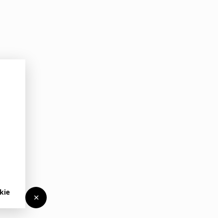
kie
×