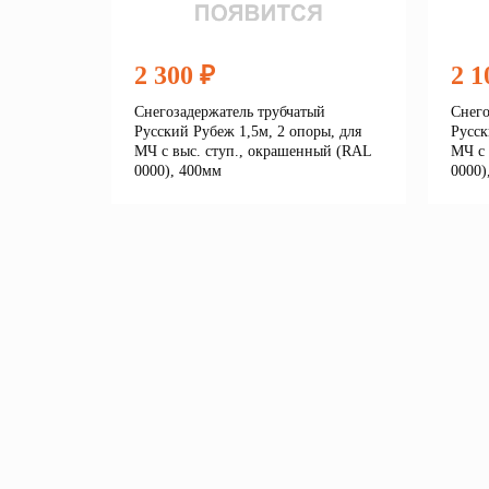
2 300 ₽
2 1
Снегозадержатель трубчатый
Снего
Русский Рубеж 1,5м, 2 опоры, для
Русск
МЧ с выс. ступ., окрашенный (RAL
МЧ с 
0000), 400мм
0000)
Подробнее
В корзину
В 