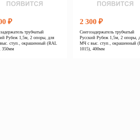
00 ₽
2 300 ₽
задержатель трубчатый
Снегозадержатель трубчатый
ий Рубеж 1,5м, 2 опоры, для
Русский Рубеж 1,5м, 2 опоры, 
выс. ступ., окрашенный (RAL
МЧ с выс. ступ., окрашенный 
, 350мм
1015), 400мм
Подробнее
Подробне
корзину
В корзину