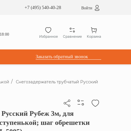
сардные окна ATICCO
+7 (495) 540-40-28
Войти
укция для установки
ы для мансардных окон
дачные лестницы ATICCO
18:00
Избранное
Сравнение
Корзина
лектующие
Заказать обратный звонок
ькой
Снегозадержатель трубчатый Русский
Русский Рубеж 3м, для
бы скопировать прямую ссылку
ступенькой; шаг обрешетки