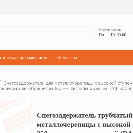
Ман
Мостики переходные
Окна
Мостики переходные с ограждением
Прод
Ступени кровельные
Штор
Проходки кровельные
График работы:
Чер
Пн — Пт 09:00 — 
Проходки кровельные прямые
Комп
Проходки кровельные угловые
Проходки кровельные ультраугол
ническая документация
Контакты
Снегозадержатели для металлочерепицы с высокой ступен
пенькой; шаг обрешетки 350 мм, сигнально-синий (RAL 5005)
Снегозадержатель трубчатый 
Кликните, что
металлочерепицы с высокой 