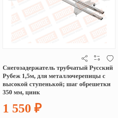
Снегозадержатель трубчатый Русский
Кликните, чтобы скопировать прямую ссылку
Рубеж 1,5м, для металлочерепицы с
высокой ступенькой; шаг обрешетки
350 мм, цинк
1 550 ₽