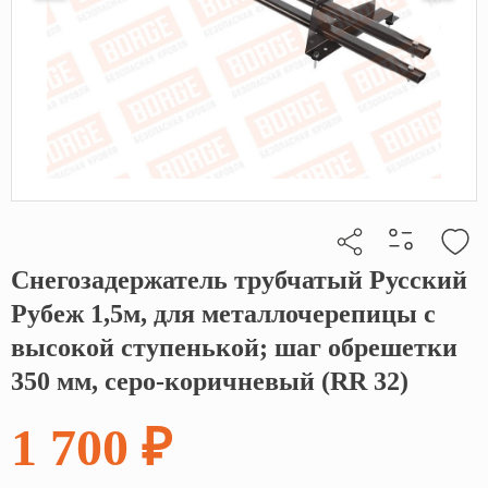
Снегозадержатель трубчатый Русский
Кликните, чтобы скопировать прямую ссылку
Рубеж 1,5м, для металлочерепицы с
высокой ступенькой; шаг обрешетки
350 мм, серо-коричневый (RR 32)
1 700 ₽