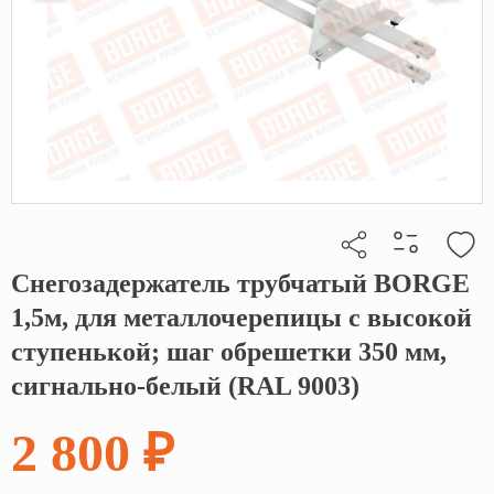
Снегозадержатель трубчатый BORGE
Кликните, чтобы скопировать прямую ссылку
1,5м, для металлочерепицы с высокой
ступенькой; шаг обрешетки 350 мм,
сигнально-белый (RAL 9003)
2 800 ₽