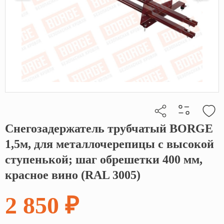
Снегозадержатель трубчатый BORGE
Кликните, чтобы скопировать прямую ссылку
1,5м, для металлочерепицы с высокой
ступенькой; шаг обрешетки 400 мм,
красное вино (RAL 3005)
2 850 ₽