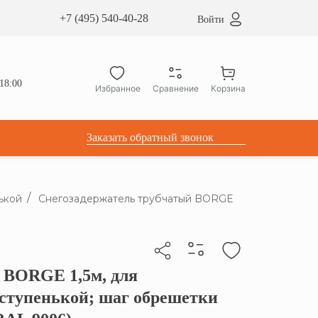
сардные окна ATICCO
+7 (495) 540-40-28
Войти
укция для установки
ы для мансардных окон
дачные лестницы ATICCO
18:00
Избранное
Сравнение
Корзина
лектующие
Заказать обратный звонок
ькой
Снегозадержатель трубчатый BORGE
 BORGE 1,5м, для
бы скопировать прямую ссылку
ступенькой; шаг обрешетки