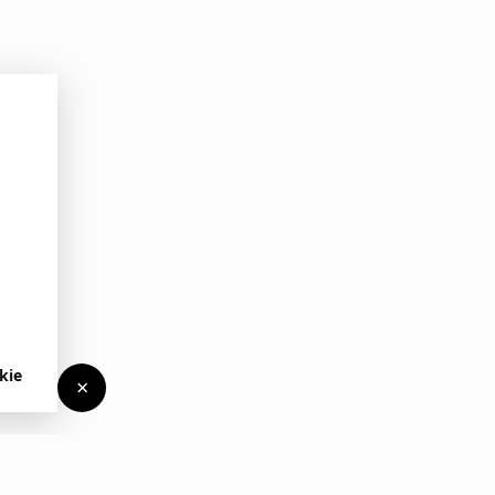
kie
×