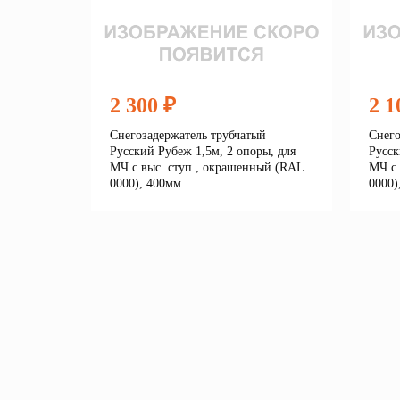
2 300 ₽
2 1
Снегозадержатель трубчатый
Снего
Русский Рубеж 1,5м, 2 опоры, для
Русск
МЧ с выс. ступ., окрашенный (RAL
МЧ с 
0000), 400мм
0000)
Подробнее
В корзину
В 