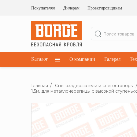
Ограждения кровельные
Ограждения парапетные
Покупателям
Дилерам
Проектировщикам
Ограждения плоских кровель
Каталог
О компании
Галерея
Тех
Главная
Снегозадержатели и снегостопоры
1,5м, для металлочерепицы с высокой ступень