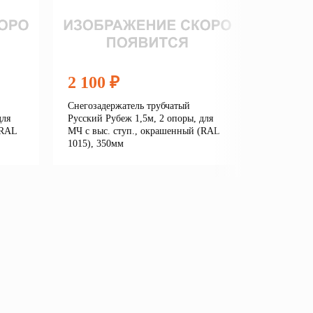
2 100 ₽
5 550
Снегозадержатель трубчатый
Снегозад
для
Русский Рубеж 1,5м, 2 опоры, для
3м, для м
(RAL
МЧ с выс. ступ., окрашенный (RAL
ступенько
1015), 350мм
сигнальн
е
Подробнее
В корзину
В кор