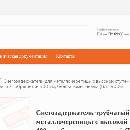
Ман
Мостики переходные
Окна
Мостики переходные с ограждением
Прод
Ступени кровельные
Штор
Проходки кровельные
График работы:
Чер
Пн — Пт 09:00 — 
Проходки кровельные прямые
Комп
Проходки кровельные угловые
Проходки кровельные ультраугол
ническая документация
Контакты
Снегозадержатели для металлочерепицы с высокой ступен
кой; шаг обрешетки 400 мм, бело-алюминиевый (RAL 9006)
Снегозадержатель трубчатый
Кликните, что
металлочерепицы с высокой 