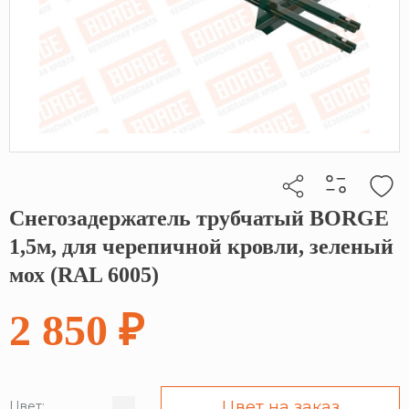
Снегозадержатель трубчатый BORGE
Кликните, чтобы скопировать прямую ссылку
1,5м, для черепичной кровли, зеленый
мох (RAL 6005)
2 850 ₽
Цвет на заказ
Цвет: