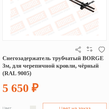
Снегозадержатель трубчатый BORGE
Кликните, чтобы скопировать прямую ссылку
3м, для черепичной кровли, чёрный
(RAL 9005)
5 650 ₽
Цвет на заказ
Цвет: