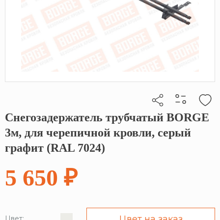
Снегозадержатель трубчатый BORGE
Кликните, чтобы скопировать прямую ссылку
3м, для черепичной кровли, серый
графит (RAL 7024)
5 650 ₽
Цвет на заказ
Цвет: