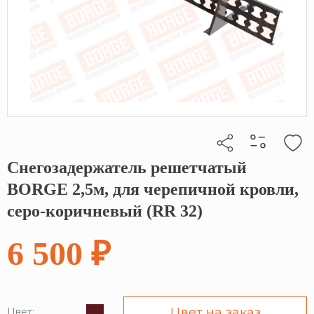
Снегозадержатель решетчатый
Кликните, чтобы скопировать прямую ссылку
BORGE 2,5м, для черепичной кровли,
серо-коричневый (RR 32)
6 500 ₽
Цвет на заказ
Цвет: