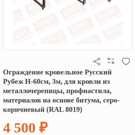
Ограждение кровельное Русский
Кликните, чтобы скопировать прямую ссылку
Рубеж H-60см, 3м, для кровли из
металлочерепицы, профнастила,
материалов на основе битума, серо-
коричневый (RAL 8019)
4 500 ₽