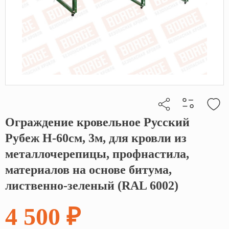
Ограждение кровельное Русский
Кликните, чтобы скопировать прямую ссылку
Рубеж H-60см, 3м, для кровли из
металлочерепицы, профнастила,
материалов на основе битума,
лиственно-зеленый (RAL 6002)
4 500 ₽