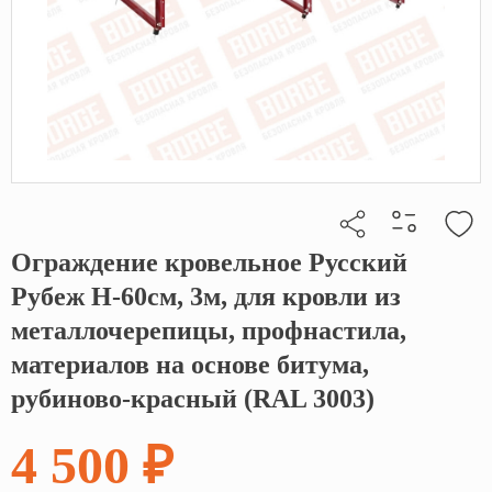
Ограждение кровельное Русский
Кликните, чтобы скопировать прямую ссылку
Рубеж H-60см, 3м, для кровли из
металлочерепицы, профнастила,
материалов на основе битума,
рубиново-красный (RAL 3003)
4 500 ₽