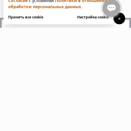
Согласие
с условиями
Политики в отношении
обработки персональных данных
.
Принять все cookie
Настройка cookie
×
У вас есть вопросы?
Напишите нам. Мы ответим
в ближайшее время
Пожалуйста, заполните все поля, отмеченные
звездочкой *