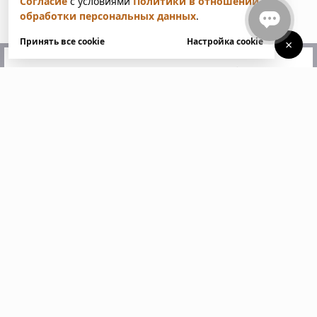
Согласие
с условиями
Политики в отношении
обработки персональных данных
.
Принять все cookie
Настройка cookie
×
У вас есть вопросы?
Напишите нам. Мы ответим
в ближайшее время
Пожалуйста, заполните все поля, отмеченные
звездочкой *