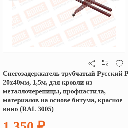
Снегозадержатель трубчатый Русский 
Кликните, чтобы скопировать прямую ссылку
20х40мм, 1,5м, для кровли из
металлочерепицы, профнастила,
материалов на основе битума, красное
вино (RAL 3005)
1 350 ₽