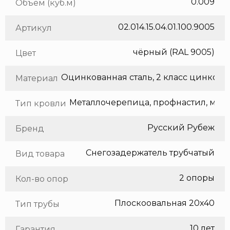
0.009
Объем (куб.м)
02.014.15.04.01.100.9005
Артикул
чёрный (RAL 9005)
Цвет
Оцинкованная сталь, 2 класс цинкования
Материал
Метал
Тип кровли
Русский Рубеж
Бренд
Снегозадержатель трубчатый
Вид товара
2 опоры
Кол-во опор
Плоскоовальная 20х40
Тип трубы
10 лет
Гарантия