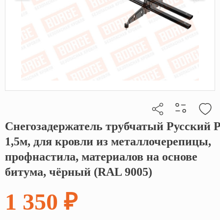
Снегозадержатель трубчатый Русский Р
Кликните, чтобы скопировать прямую ссылку
1,5м, для кровли из металлочерепицы,
профнастила, материалов на основе
битума, чёрный (RAL 9005)
1 350 ₽