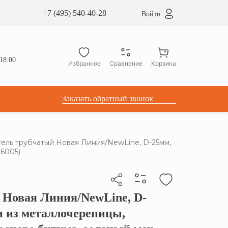
сардные окна ATICCO
+7 (495) 540-40-28
Войти
укция для установки
ы для мансардных окон
дачные лестницы ATICCO
18:00
Избранное
Сравнение
Корзина
лектующие
Заказать обратный звонок
ель трубчатый Новая Линия/NewLine, D-25мм,
 6005)
 Новая Линия/NewLine, D-
бы скопировать прямую ссылку
ли из металлочерепицы,