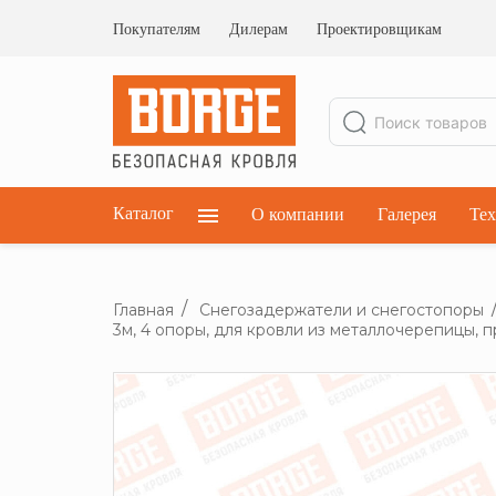
Ограждения кровельные
Ограждения парапетные
Покупателям
Дилерам
Проектировщикам
Ограждения плоских кровель
Каталог
О компании
Галерея
Тех
Главная
Снегозадержатели и снегостопоры
3м, 4 опоры, для кровли из металлочерепицы, 