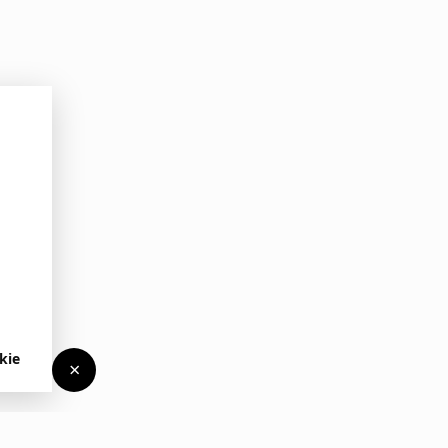
kie
×