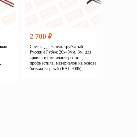
2 700 ₽
2 360
овая
Снегозадержатель трубчатый
Снегозаде
Русский Рубеж 20х40мм, 3м, для
Линия/New
кровли из металлочерепицы,
кровли из
,
профнастила, материалов на основе
профнасти
битума, чёрный (RAL 9005)
битума, 
7016)
Подробнее
В корзину
е
В кор