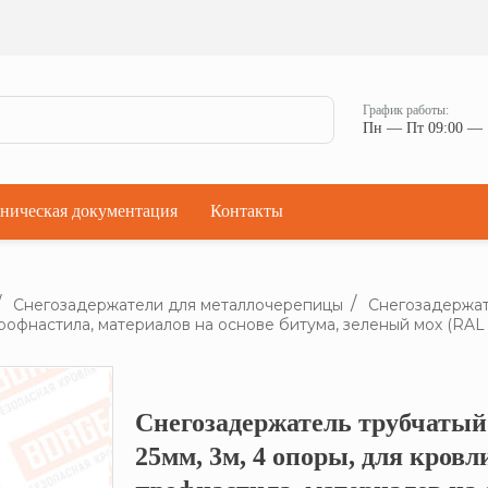
Ман
Мостики переходные
Окна
Мостики переходные с ограждением
Прод
Ступени кровельные
Штор
Проходки кровельные
График работы:
Чер
Пн — Пт 09:00 — 
Проходки кровельные прямые
Комп
Проходки кровельные угловые
Проходки кровельные ультраугол
ническая документация
Контакты
Снегозадержатели для металлочерепицы
Снегозадержат
профнастила, материалов на основе битума, зеленый мох (RAL
Снегозадержатель трубчатый
Кликните, что
25мм, 3м, 4 опоры, для кров