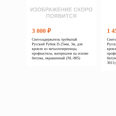
3 000 ₽
1 4
Снегозадержатель трубчатый
Снего
Русский Рубеж D-25мм, 3м, для
Русск
кровли из металлочерепицы,
кровл
профнастила, материалов на основе
профн
битума, окрашенный (NL-805)
битум
3011)
Подробнее
В корзину
В 