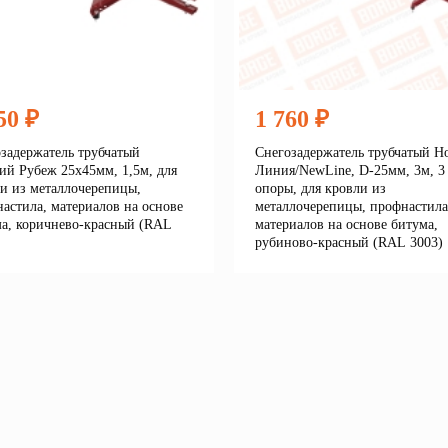
50 ₽
1 760 ₽
задержатель трубчатый
Снегозадержатель трубчатый Н
ий Рубеж 25х45мм, 1,5м, для
Линия/NewLine, D-25мм, 3м, 3
и из металлочерепицы,
опоры, для кровли из
астила, материалов на основе
металлочерепицы, профнастила
а, коричнево-красный (RAL
материалов на основе битума,
рубиново-красный (RAL 3003)
Подробнее
Подробне
корзину
В корзину