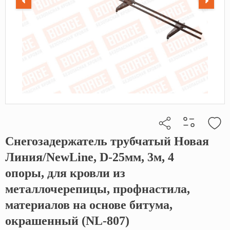
Снегозадержатель трубчатый Новая
Кликните, чтобы скопировать прямую ссылку
Линия/NewLine, D-25мм, 3м, 4
опоры, для кровли из
металлочерепицы, профнастила,
материалов на основе битума,
окрашенный (NL-807)