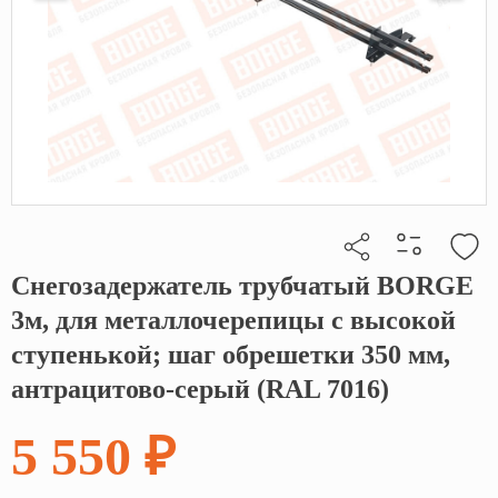
Снегозадержатель трубчатый BORGE
Кликните, чтобы скопировать прямую ссылку
3м, для металлочерепицы с высокой
ступенькой; шаг обрешетки 350 мм,
антрацитово-серый (RAL 7016)
5 550 ₽