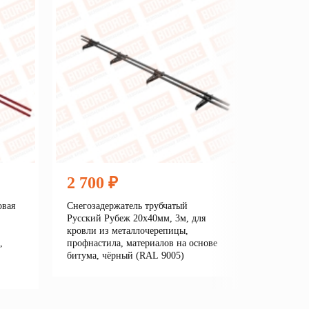
2 700 ₽
2 360
овая
Снегозадержатель трубчатый
Снегозаде
Русский Рубеж 20х40мм, 3м, для
Линия/New
кровли из металлочерепицы,
кровли из
,
профнастила, материалов на основе
профнасти
битума, чёрный (RAL 9005)
битума, 
7016)
Подробнее
В корзину
е
В кор