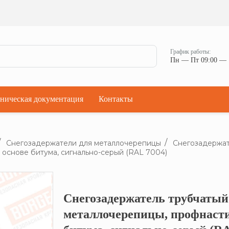
Ман
Мостики переходные
Окна
Мостики переходные с ограждением
Прод
Ступени кровельные
Штор
Проходки кровельные
График работы:
Чер
Пн — Пт 09:00 — 
Проходки кровельные прямые
Комп
Проходки кровельные угловые
Проходки кровельные ультраугол
ническая документация
Контакты
Снегозадержатели для металлочерепицы
Снегозадержат
 основе битума, сигнально-серый (RAL 7004)
Снегозадержатель трубчатый
Кликните, что
металлочерепицы, профнасти