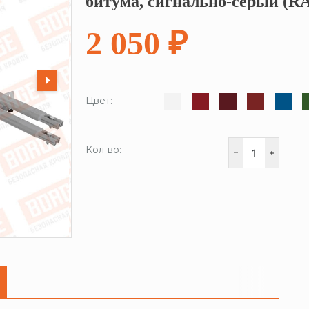
битума, сигнально-серый (RA
2 050 ₽
Цвет:
Кол-во: