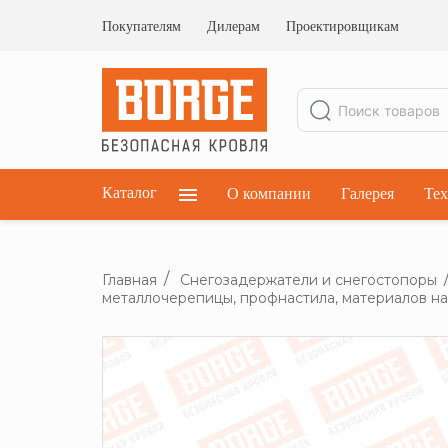
Ограждения кровельные
Ограждения парапетные
Покупателям
Дилерам
Проектировщикам
Ограждения плоских кровель
Каталог
О компании
Галерея
Тех
Главная
Снегозадержатели и снегостопоры
металлочерепицы, профнастила, материалов на