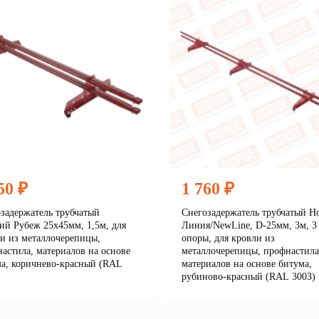
50 ₽
1 760 ₽
задержатель трубчатый
Снегозадержатель трубчатый Н
ий Рубеж 25х45мм, 1,5м, для
Линия/NewLine, D-25мм, 3м, 3
и из металлочерепицы,
опоры, для кровли из
астила, материалов на основе
металлочерепицы, профнастила
а, коричнево-красный (RAL
материалов на основе битума,
рубиново-красный (RAL 3003)
Подробнее
Подробне
корзину
В корзину