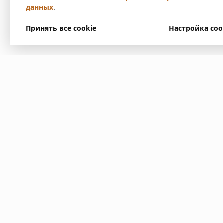
данных
.
Принять все cookie
Настройка coo
У вас есть вопр
Напишите нам. Мы ответим
в ближайшее время