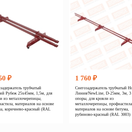
50 ₽
1 760 ₽
задержатель трубчатый
Снегозадержатель трубчатый Н
ий Рубеж 25х45мм, 1,5м, для
Линия/NewLine, D-25мм, 3м, 3
и из металлочерепицы,
опоры, для кровли из
астила, материалов на основе
металлочерепицы, профнастила
а, коричнево-красный (RAL
материалов на основе битума,
рубиново-красный (RAL 3003)
Подробнее
Подробне
корзину
В корзину