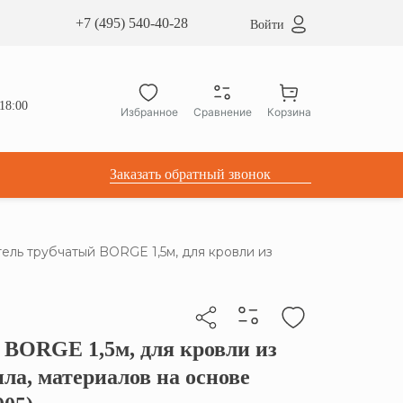
сардные окна ATICCO
+7 (495) 540-40-28
Войти
укция для установки
ы для мансардных окон
дачные лестницы ATICCO
18:00
Избранное
Сравнение
Корзина
лектующие
Заказать обратный звонок
ель трубчатый BORGE 1,5м, для кровли из
 BORGE 1,5м, для кровли из
бы скопировать прямую ссылку
ла, материалов на основе