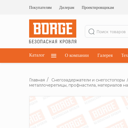
Ограждения кровельные
Ограждения парапетные
Покупателям
Дилерам
Проектировщикам
Ограждения плоских кровель
Каталог
О компании
Галерея
Тех
Главная
Снегозадержатели и снегостопоры
металлочерепицы, профнастила, материалов на