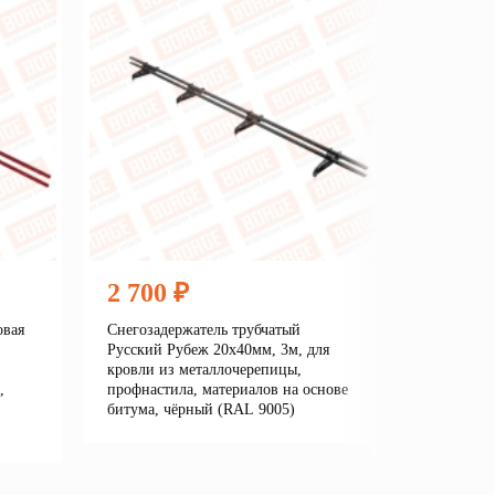
2 700 ₽
2 360
овая
Снегозадержатель трубчатый
Снегозаде
Русский Рубеж 20х40мм, 3м, для
Линия/New
кровли из металлочерепицы,
кровли из
,
профнастила, материалов на основе
профнасти
битума, чёрный (RAL 9005)
битума, 
7016)
Подробнее
В корзину
е
В кор