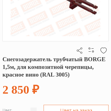
Снегозадержатель трубчатый BORGE
Кликните, чтобы скопировать прямую ссылку
1,5м, для композитной черепицы,
красное вино (RAL 3005)
2 850 ₽
Цвет на заказ
Цвет: